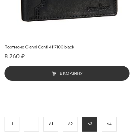
Портмоне Gianni Conti 4117100 black
8 260 ₽
В КОРЗИНУ
1
...
61
62
63
64