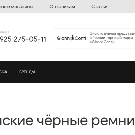
чные магазины
Оптовикам
Статьи
лефон
Эксклюзивный представи
 925 275-05-11
в России торговой марки
«Gianni Conti»
ГАЖ
БРЕНДЫ
ские чёрные ремни