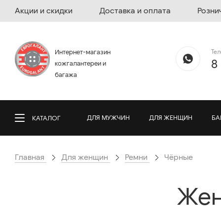
Акции и скидки
Доставка и оплата
Розни
Те
Интернет-магазин
8
кожгалантереи и
багажа
ДЛЯ МУЖЧИН
ДЛЯ ЖЕНЩИН
БА
КАТАЛОГ
Главная
Для женщин
Ремни
Чёрные
Жен