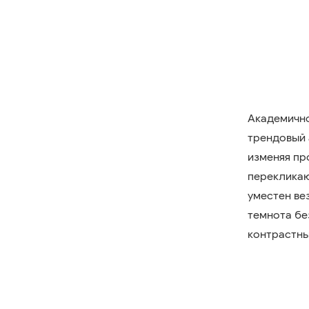
Академично
трендовый 
изменяя пр
перекликаю
уместен ве
темнота бе
контрастны