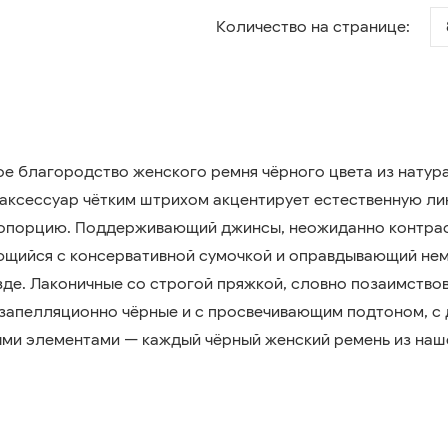
Количество на странице:
е благородство женского ремня чёрного цвета из натур
аксессуар чётким штрихом акцентирует естественную лин
опорцию. Поддерживающий джинсы, неожиданно контрас
щийся с консервативной сумочкой и оправдывающий нем
зде. Лаконичные со строгой пряжкой, словно позаимствов
запелляционно чёрные и с просвечивающим подтоном, с 
ми элементами — каждый чёрный женский ремень из наш