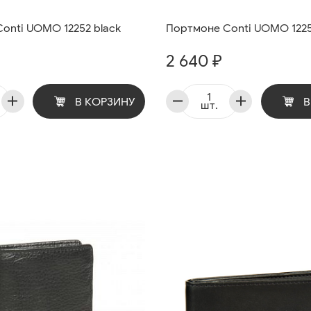
onti UOMO 12252 black
Портмоне Conti UOMO 1225
2 640 ₽
В КОРЗИНУ
В
шт.