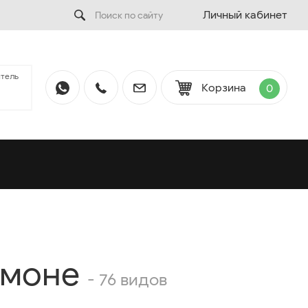
Личный кабинет
тель
Корзина
0
тмоне
- 76 видов