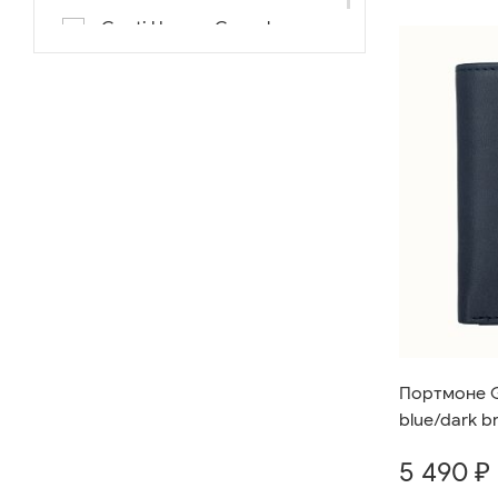
Conti Uomo «Casual»
Портмоне G
blue/dark b
5 490 ₽