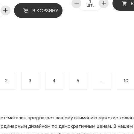
В
шт.
В КОРЗИНУ
2
3
4
5
...
10
ет-магазин предлагает вашему вниманию мужские кожаные
ординарным дизайном по демократичным ценам. В нашем 