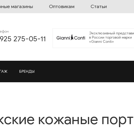
чные магазины
Оптовикам
Статьи
лефон
Эксклюзивный представи
 925 275-05-11
в России торговой марки
«Gianni Conti»
ГАЖ
БРЕНДЫ
ские кожаные пор