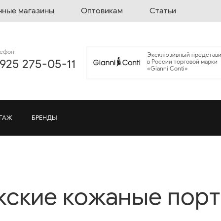
чные магазины
Оптовикам
Статьи
лефон
Эксклюзивный представи
 925 275-05-11
в России торговой марки
«Gianni Conti»
ГАЖ
БРЕНДЫ
ские кожаные пор