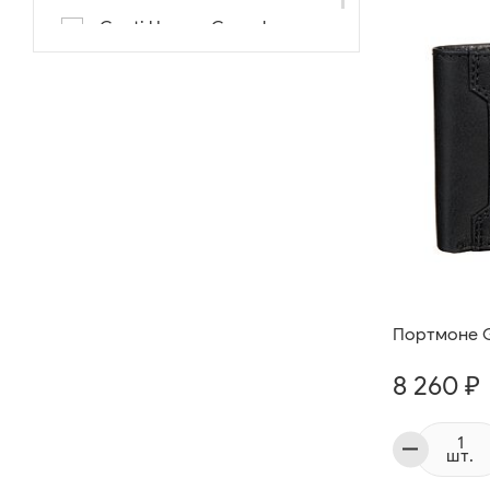
Conti Uomo «Casual»
Портмоне Gi
8 260 ₽
шт.