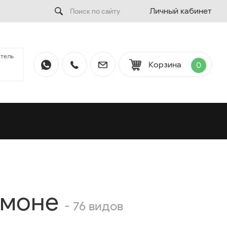
Личный кабинет
тель
Корзина
0
тмоне
- 76 видов