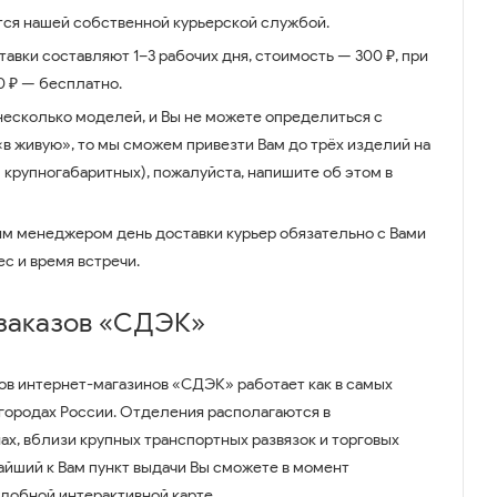
ся нашей собственной курьерской службой.
авки составляют 1–3 рабочих дня, стоимость — 300 ₽, при
00 ₽ — бесплатно.
несколько моделей, и Вы не можете определиться с
 «в живую», то мы сможем привезти Вам до трёх изделий на
 крупногабаритных), пожалуйста, напишите об этом в
им менеджером день доставки курьер обязательно с Вами
ес и время встречи.
 заказов «СДЭК»
ов интернет-магазинов «СДЭК» работает как в самых
 городах России. Отделения располагаются в
ах, вблизи крупных транспортных развязок и торговых
айший к Вам пункт выдачи Вы сможете в момент
удобной интерактивной карте.