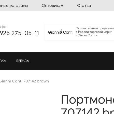
чные магазины
Оптовикам
Статьи
лефон
Эксклюзивный представи
 925 275-05-11
в России торговой марки
«Gianni Conti»
ГАЖ
БРЕНДЫ
ianni Conti 707142 brown
Портмоне
707142 b