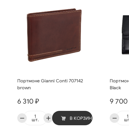
Портмоне Gianni Conti 707142
Портмоне
brown
Black
6 310 ₽
9 700
В КОРЗИНУ
шт.
шт