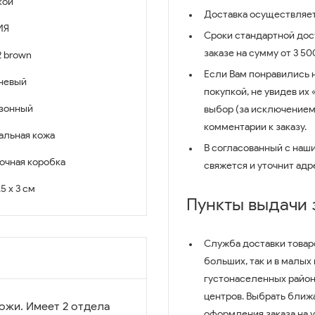
кой
Доставка осуществляет
ИЯ
Сроки стандартной дост
заказе на сумму от 3 5
2 brown
Если Вам понравились 
невый
покупкой, не увидев их
зонный
выбор (за исключением
комментарии к заказу.
альная кожа
В согласованный с наш
очная коробка
свяжется и уточнит адр
.5 x 3 см
Пункты выдачи
Служба доставки товар
больших, так и в малых
густонаселенных район
центров. Выбрать ближ
ожи. Имеет 2 отдела
оформления заказа на 