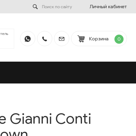
Личный кабинет
тель
Корзина
0
 Gianni Conti
rown