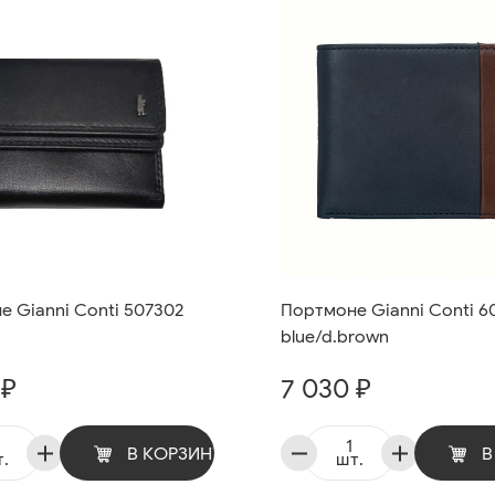
 Gianni Conti 507302
Портмоне Gianni Conti 6
blue/d.brown
 ₽
7 030 ₽
В КОРЗИНУ
В
.
шт.