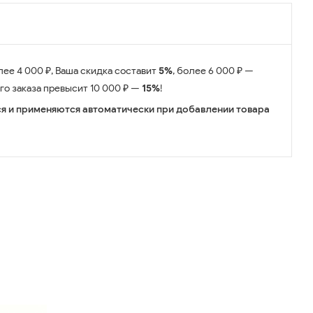
лее 4 000 ₽, Ваша скидка составит
5%
, более 6 000 ₽ —
его заказа превысит 10 000 ₽ —
15%
!
я и применяются автоматически при добавлении товара