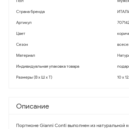
Пол
Мужс
Страна бренда
ИТАЛ
Артикул
70714
Цвет
корич
Сезон
всесе
Материал
Натур
Индивидуальная упаковка товара
подар
Размеры (В x Ш x Т)
10 x 12
Описание
Портмоне Gianni Conti выполнен из натуральной к