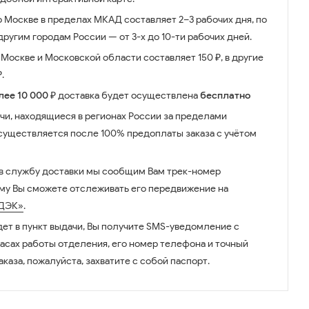
о Москве в пределах МКАД составляет 2–3 рабочих дня, по
ругим городам России — от 3-х до 10-ти рабочих дней.
Москве и Московской области составляет 150 ₽, в другие
.
лее 10 000 ₽
доставка будет осуществлена
бесплатно
чи, находящиеся в регионах России за пределами
существляется после 100% предоплаты заказа с учётом
 в службу доставки мы сообщим Вам трек-номер
ому Вы сможете отслеживать его передвижение на
ДЭК»
.
дет в пункт выдачи, Вы получите SMS-уведомление с
часах работы отделения, его номер телефона и точный
аказа, пожалуйста, захватите с собой паспорт.