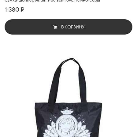
Сумка-шоппер Antan 1-58 self-love/темно-серы
1 380 ₽
В КОРЗИНУ