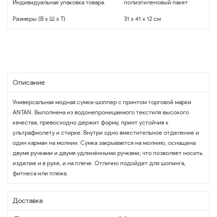
Индивидуальная упаковка товара
полиэтиленовый пакет
Размеры (В x Ш x Т)
31 x 41 x 12 см
Описание
Универсальная модная сумка-шоппер с принтом торговой марки
ANTAN. Выполнена из водонепроницаемого текстиля высокого
качества, превосходно держит форму, принт устойчив к
ультрафиолету и стирке. Внутри одно вместительное отделение и
один карман на молнии. Сумка закрывается на молнию, оснащена
двумя ручками и двумя удлинёнными ручками, что позволяет носить
изделие и в руке, и на плече. Отлично подойдет для шопинга,
фитнеса или пляжа.
Доставка