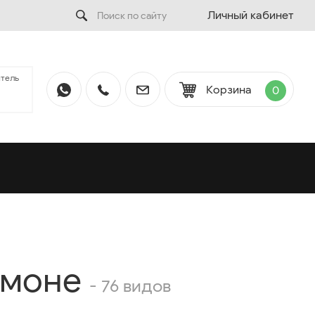
Личный кабинет
тель
Корзина
0
тмоне
- 76 видов