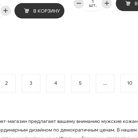
В
шт.
В КОРЗИНУ
2
3
4
5
...
10
ет-магазин предлагает вашему вниманию мужские кожаные
ординарным дизайном по демократичным ценам. В нашем 