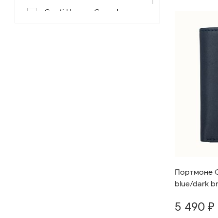
Conti Uomo «Casual»
Портмоне G
blue/dark b
5 490 ₽