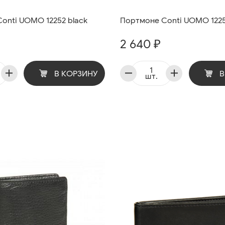
onti UOMO 12252 black
Портмоне Conti UOMO 1225
2 640 ₽
В КОРЗИНУ
В
шт.