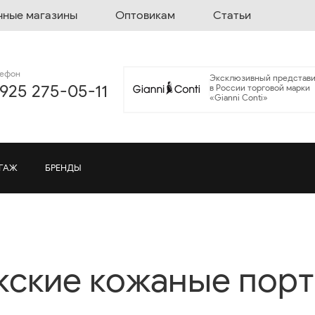
чные магазины
Оптовикам
Статьи
лефон
Эксклюзивный представи
 925 275-05-11
в России торговой марки
«Gianni Conti»
ГАЖ
БРЕНДЫ
ские кожаные пор