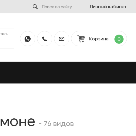
Личный кабинет
тель
Корзина
0
тмоне
- 76 видов