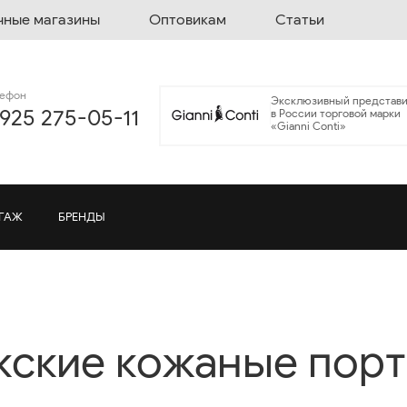
чные магазины
Оптовикам
Статьи
лефон
Эксклюзивный представи
 925 275-05-11
в России торговой марки
«Gianni Conti»
ГАЖ
БРЕНДЫ
ские кожаные пор