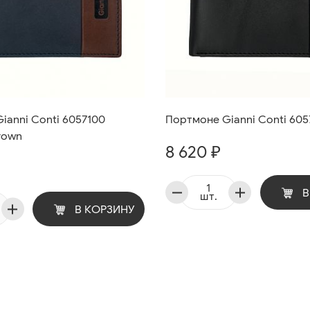
ianni Conti 6057100
Портмоне Gianni Conti 605
rown
8 620 ₽
В
шт.
В КОРЗИНУ