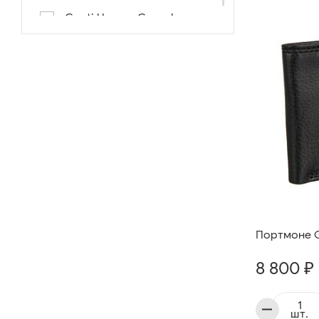
Conti Uomo «Casual»
Портмоне Gi
8 800 ₽
шт.