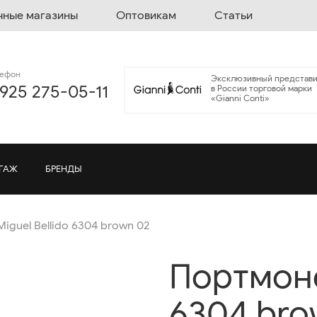
чные магазины
Оптовикам
Статьи
лефон
Эксклюзивный представи
 925 275-05-11
в России торговой марки
«Gianni Conti»
ГАЖ
БРЕНДЫ
iguel Bellido 6304 brown 02
Портмоне
6304 bro