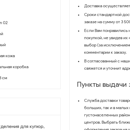
Доставка осуществляет
Сроки стандартной дост
заказе на сумму от 3 5
n 02
Если Вам понравились 
ый
покупкой, не увидев их
ный
выбор (за исключением
комментарии к заказу.
ая кожа
В согласованный с наш
льная коробка
свяжется и уточнит адр
 3 см
Пункты выдачи
Служба доставки товар
больших, так и в малых
густонаселенных район
центров. Выбрать ближ
тделения для купюр,
оформления заказа на 