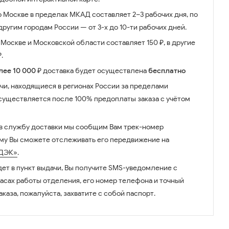
о Москве в пределах МКАД составляет 2–3 рабочих дня, по
ругим городам России — от 3-х до 10-ти рабочих дней.
Москве и Московской области составляет 150 ₽, в другие
.
лее 10 000 ₽
доставка будет осуществлена
бесплатно
чи, находящиеся в регионах России за пределами
существляется после 100% предоплаты заказа с учётом
 в службу доставки мы сообщим Вам трек-номер
ому Вы сможете отслеживать его передвижение на
ДЭК»
.
дет в пункт выдачи, Вы получите SMS-уведомление с
часах работы отделения, его номер телефона и точный
аказа, пожалуйста, захватите с собой паспорт.