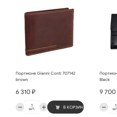
Портмоне Gianni Conti 707142
Портмоне
brown
Black
6 310 ₽
9 700
В КОРЗИНУ
шт.
шт