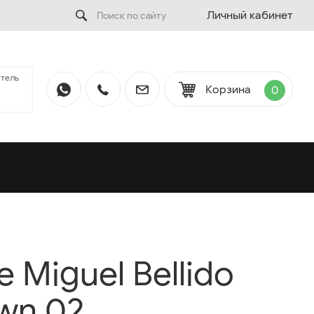
Личный кабинет
тель
Корзина
0
 Miguel Bellido
wn 02