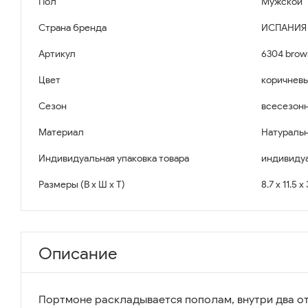
Пол
Мужской
Страна бренда
ИСПАНИЯ
Артикул
6304 brow
Цвет
коричнев
Сезон
всесезон
Материал
Натуральн
Индивидуальная упаковка товара
индивидуа
Размеры (В x Ш x Т)
8.7 x 11.5 x
Описание
Портмоне раскладывается пополам, внутри два о