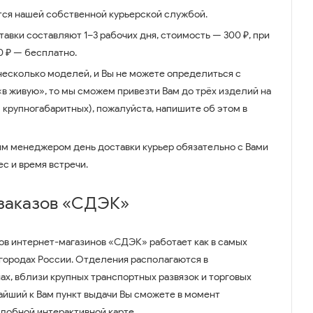
ся нашей собственной курьерской службой.
авки составляют 1–3 рабочих дня, стоимость — 300 ₽, при
00 ₽ — бесплатно.
несколько моделей, и Вы не можете определиться с
 «в живую», то мы сможем привезти Вам до трёх изделий на
 крупногабаритных), пожалуйста, напишите об этом в
им менеджером день доставки курьер обязательно с Вами
ес и время встречи.
 заказов «СДЭК»
ов интернет-магазинов «СДЭК» работает как в самых
 городах России. Отделения располагаются в
ах, вблизи крупных транспортных развязок и торговых
айший к Вам пункт выдачи Вы сможете в момент
удобной интерактивной карте.