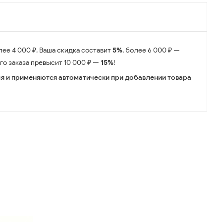
лее 4 000 ₽, Ваша скидка составит
5%
, более 6 000 ₽ —
его заказа превысит 10 000 ₽ —
15%
!
я и применяются автоматически при добавлении товара