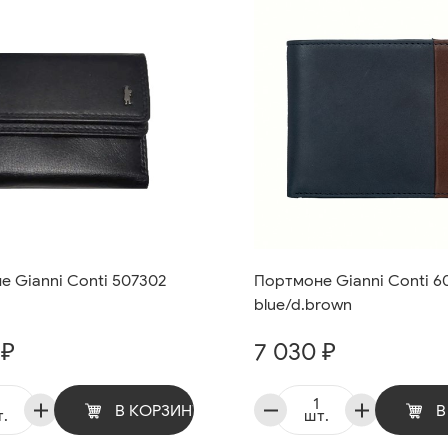
 Gianni Conti 507302
Портмоне Gianni Conti 6
blue/d.brown
 ₽
7 030 ₽
В КОРЗИНУ
В
.
шт.