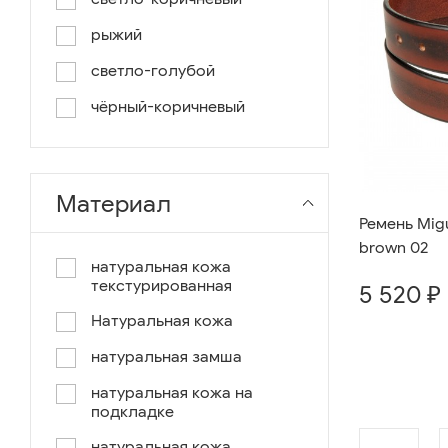
рыжий
светло-голубой
чёрный-коричневый
чёрный-синий
комбинированный
Материал
коричнево-зеленый
Ремень Migu
brown 02
коричневый-синий
натуральная кожа
текстурированная
коричневый/светло-
5 520 ₽
коричневый
Натуральная кожа
коричневый /ручное окраш.-
натуральная замша
оранж, зеленый, голубой
натуральная кожа на
синий/черный
подкладке
коричневый /ручное окраш.-
натуральная кожа,