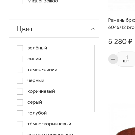
Miguel Bellido
Ремень брюч
Цвет
6046/12 br
5 280 ₽
зелёный
синий
шт.
тёмно-синий
черный
коричневый
серый
голубой
тёмно-коричневый
светло-коричневый