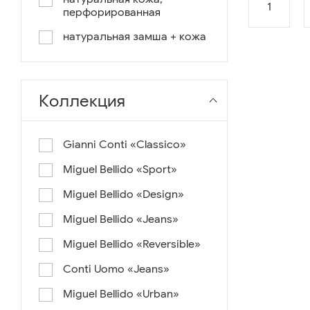
оранж, зеленый, желтый
1
перфорированная
синий/белый
натуральная замша + кожа
Коллекция
Gianni Conti «Classico»
Miguel Bellido «Sport»
Miguel Bellido «Design»
Miguel Bellido «Jeans»
Miguel Bellido «Reversible»
Conti Uomo «Jeans»
Miguel Bellido «Urban»