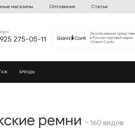
чные магазины
Оптовикам
Статьи
лефон
Эксклюзивный представи
 925 275-05-11
в России торговой марки
«Gianni Conti»
ГАЖ
БРЕНДЫ
ские ремни
- 160 видов