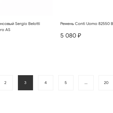
совый Sergio Belotti
Ремень Conti Uomo 82550 B
ro AS
5 080 ₽
2
3
4
5
...
20