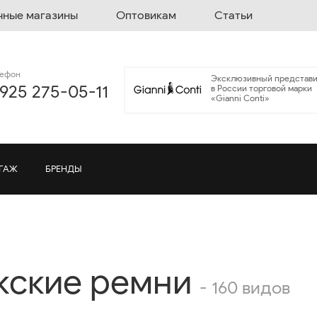
чные магазины
Оптовикам
Статьи
лефон
Эксклюзивный представи
 925 275-05-11
в России торговой марки
«Gianni Conti»
ГАЖ
БРЕНДЫ
ские ремни
- 160 видов