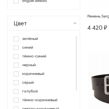
Miguel Bellido
Ремень Sergi
Цвет
4 420 ₽
зелёный
синий
тёмно-синий
черный
коричневый
серый
голубой
тёмно-коричневый
светло-коричневый