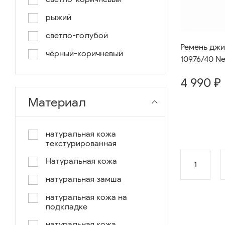
рыжий
светло-голубой
Ремень джин
чёрный-коричневый
10976/40 Ne
чёрный-синий
4 990 ₽
комбинированный
Материал
коричнево-зеленый
коричневый-синий
натуральная кожа
текстурированная
коричневый/светло-
коричневый
Натуральная кожа
1
коричневый /ручное окраш.-
натуральная замша
оранж, зеленый, голубой
натуральная кожа на
синий/черный
подкладке
коричневый /ручное окраш.-
натуральная кожа,