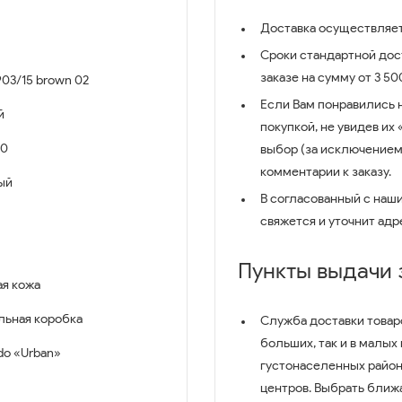
Доставка осуществляет
Сроки стандартной дост
заказе на сумму от 3 5
03/15 brown 02
Если Вам понравились 
й
покупкой, не увидев их
00
выбор (за исключением
комментарии к заказу.
ый
В согласованный с наш
свяжется и уточнит адр
Пункты выдачи
ая кожа
льная коробка
Служба доставки товар
больших, так и в малых
ido «Urban»
густонаселенных район
центров. Выбрать ближ