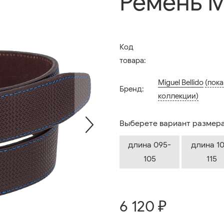
Ремень Mi
Код
товара:
Miguel Bellido
(пока
Бренд:
коллекции)
Выберете вариант размера
длина 095-
длина 1
105
115
6 120 ₽