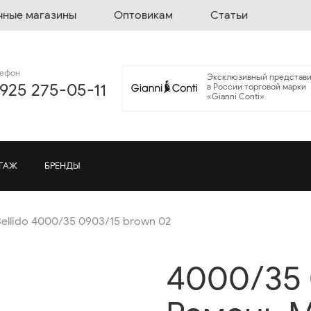
чные магазины
Оптовикам
Статьи
лефон
Эксклюзивный представи
 925 275-05-11
в России торговой марки
«Gianni Conti»
ГАЖ
БРЕНДЫ
Bellido 4000/35 0903/15 brown 02
4000/35 