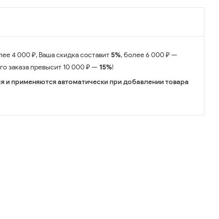
лее 4 000 ₽, Ваша скидка составит
5%
, более 6 000 ₽ —
его заказа превысит 10 000 ₽ —
15%
!
я и применяются автоматически при добавлении товара