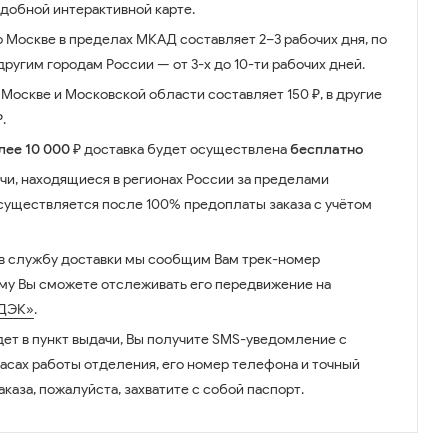
удобной интерактивной карте.
о Москве в пределах МКАД составляет 2–3 рабочих дня, по
ругим городам России — от 3-х до 10-ти рабочих дней.
Москве и Московской области составляет 150 ₽, в другие
.
лее 10 000 ₽
доставка будет осуществлена
бесплатно
чи, находящиеся в регионах России за пределами
существляется после 100% предоплаты заказа с учётом
 в службу доставки мы сообщим Вам трек-номер
ому Вы сможете отслеживать его передвижение на
ДЭК»
.
дет в пункт выдачи, Вы получите SMS-уведомление с
часах работы отделения, его номер телефона и точный
аказа, пожалуйста, захватите с собой паспорт.