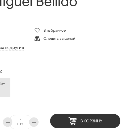
guel Bellido
В избранное
Следить за ценой
зать другие
:
05-
В КОРЗИНУ
шт.