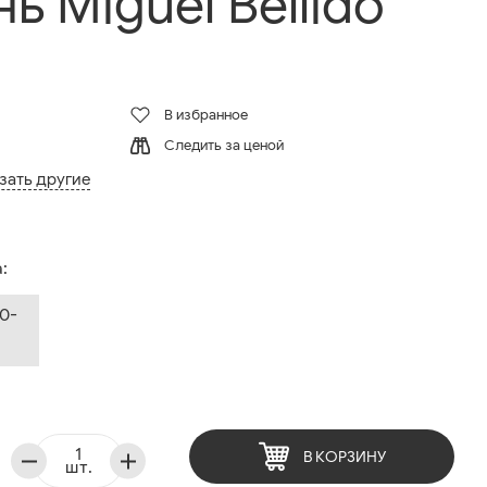
ь Miguel Bellido
В избранное
Следить за ценой
зать другие
:
0-
В КОРЗИНУ
шт.