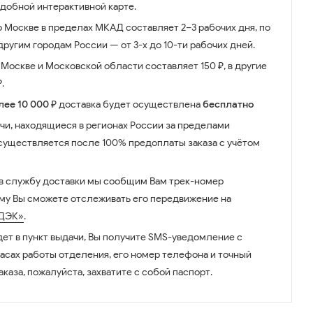
удобной интерактивной карте.
о Москве в пределах МКАД составляет 2–3 рабочих дня, по
ругим городам России — от 3-х до 10-ти рабочих дней.
Москве и Московской области составляет 150 ₽, в другие
.
лее 10 000 ₽
доставка будет осуществлена
бесплатно
чи, находящиеся в регионах России за пределами
существляется после 100% предоплаты заказа с учётом
 в службу доставки мы сообщим Вам трек-номер
ому Вы сможете отслеживать его передвижение на
ДЭК»
.
дет в пункт выдачи, Вы получите SMS-уведомление с
часах работы отделения, его номер телефона и точный
аказа, пожалуйста, захватите с собой паспорт.