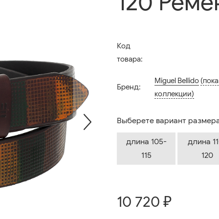
120 Ремен
Код
товара:
Miguel Bellido
(пока
Бренд:
коллекции)
Выберете вариант размера
длина 105-
длина 11
115
120
10 720 ₽