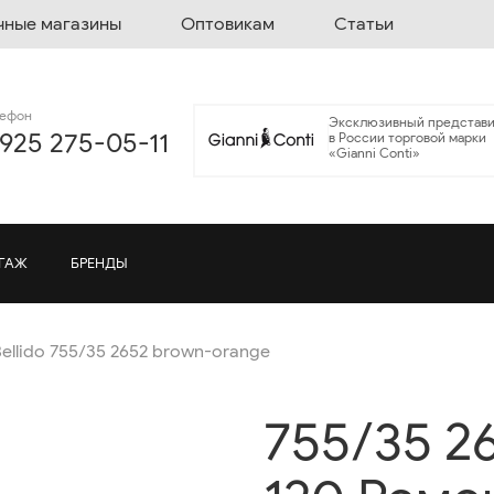
чные магазины
Оптовикам
Статьи
лефон
Эксклюзивный представи
 925 275-05-11
в России торговой марки
«Gianni Conti»
ГАЖ
БРЕНДЫ
ellido 755/35 2652 brown-orange
755/35 2