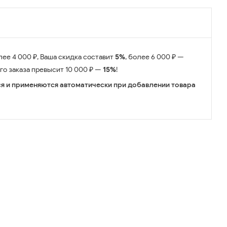
лее 4 000 ₽, Ваша скидка составит
5%
, более 6 000 ₽ —
его заказа превысит 10 000 ₽ —
15%
!
я и применяются автоматически при добавлении товара