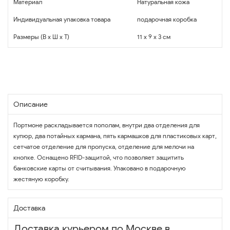
Материал
Натуральная кожа
Индивидуальная упаковка товара
подарочная коробка
Размеры (В x Ш x Т)
11 x 9 x 3 см
Описание
Портмоне раскладывается пополам, внутри два отделения для
купюр, два потайных кармана, пять кармашков для пластиковых карт,
сетчатое отделение для пропуска, отделение для мелочи на
кнопке. Оснащено RFID-защитой, что позволяет защитить
банковские карты от считывания. Упаковано в подарочную
жестяную коробку.
Доставка
Доставка курьером по Москве в