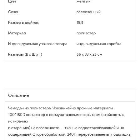
Цвет
жёлтый
Сезон
всесезонный
Размер в дюймах
18.5
Материал
полиэстер
Индивидуальная упаковка товара
индивидуальная коробка
Размеры (В x Ш x Т)
55 x 38 x 25 см
Описание
Чемодан из полиэстера. Чрезвычайно прочные материалы
100*150D полиэстер с полиуретановым покрытием (стойкость к
истиранию
и старению) на поверхности — ткань с водоотталкивающей и не
содержащей фтора обработкой. 240T перерабатываемая подкладка