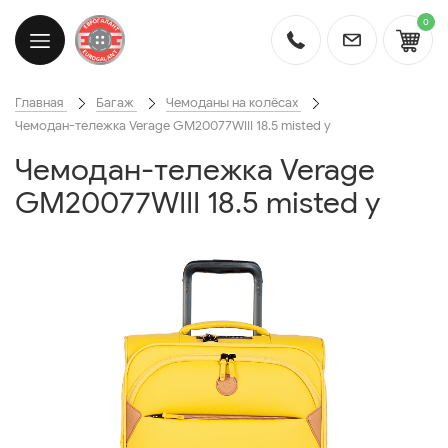
0
Главная
Багаж
Чемоданы на колёсах
Чемодан-тележка Verage GM20077WIII 18.5 misted y
Чемодан-тележка Verage
GM20077WIII 18.5 misted y