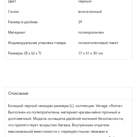
Цвет
черный
Сезон
всесезонный
Размер в дюймах
29
Материал
полипропилен
Индивидуальная упаковка товара
полиэтиленовый пакет
Размеры (В x Ш x Т)
77 x 51 x 30 см
Описание
Большой чёрный чемодан размера (L), коллекция: Verage «Rome».
Выполнен из полипропилена, материал чрезвычайно прочный и
долговечный. Модель оснащена двойной молнией безопасности,
что препятствует вскрытию багажа. Внутренним отделом
максимальной вместимости с перекрёстными лямками и