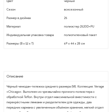
Цвет
черный
Сезон
всесезонный
Размер в дюймах
25
Материал
полиэстер 2520D+PU
Индивидуальная упаковка товара
полиэтиленовый пакет
Размеры (В x Ш x Т)
69 x 44 x 28 см
Описание
Чёрный чемодан-тележка среднего размера (M). Коллекция: Verage
«Chicago». Выполнен из чрезвычайно прочного полиэстера с
обработкой Teflon. Внутри отдел максимальной вместимости с
перекрёстными лямками и разделителем для одежды, два
передних кармана с увеличенным объёмом хранения, мягкий отдел