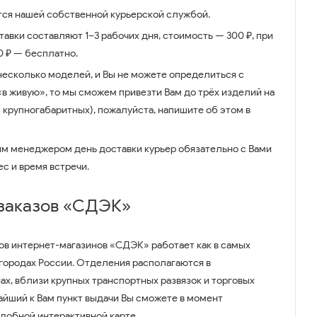
ся нашей собственной курьерской службой.
авки составляют 1–3 рабочих дня, стоимость — 300 ₽, при
00 ₽ — бесплатно.
несколько моделей, и Вы не можете определиться с
 «в живую», то мы сможем привезти Вам до трёх изделий на
 крупногабаритных), пожалуйста, напишите об этом в
им менеджером день доставки курьер обязательно с Вами
ес и время встречи.
 заказов «СДЭК»
ов интернет-магазинов «СДЭК» работает как в самых
 городах России. Отделения располагаются в
ах, вблизи крупных транспортных развязок и торговых
айший к Вам пункт выдачи Вы сможете в момент
удобной интерактивной карте.