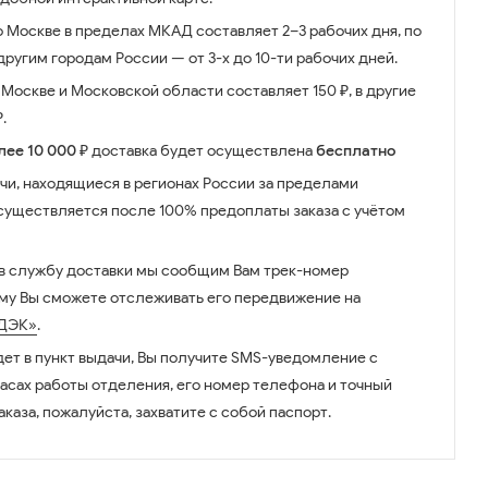
о Москве в пределах МКАД составляет 2–3 рабочих дня, по
ругим городам России — от 3-х до 10-ти рабочих дней.
Москве и Московской области составляет 150 ₽, в другие
.
лее 10 000 ₽
доставка будет осуществлена
бесплатно
чи, находящиеся в регионах России за пределами
существляется после 100% предоплаты заказа с учётом
 в службу доставки мы сообщим Вам трек-номер
ому Вы сможете отслеживать его передвижение на
ДЭК»
.
дет в пункт выдачи, Вы получите SMS-уведомление с
часах работы отделения, его номер телефона и точный
аказа, пожалуйста, захватите с собой паспорт.