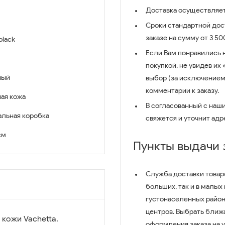
Доставка осуществляет
Сроки стандартной дост
заказе на сумму от 3 5
black
Если Вам понравились 
покупкой, не увидев их
ный
выбор (за исключением
комментарии к заказу.
ая кожа
В согласованный с наш
льная коробка
свяжется и уточнит адр
 см
Пункты выдачи
Служба доставки товар
больших, так и в малых
густонаселенных район
центров. Выбрать ближ
кожи Vachetta.
оформления заказа на 