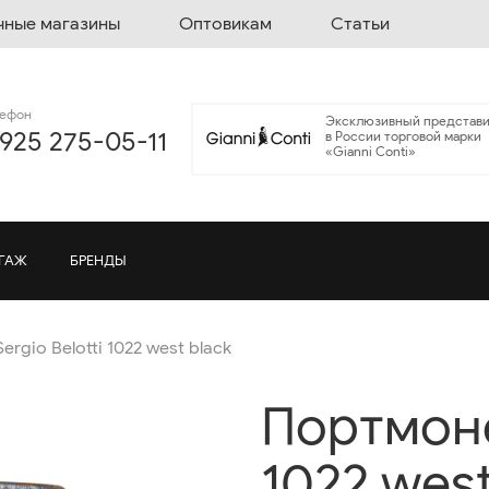
чные магазины
Оптовикам
Статьи
лефон
Эксклюзивный представи
 925 275-05-11
в России торговой марки
«Gianni Conti»
ГАЖ
БРЕНДЫ
rgio Belotti 1022 west black
Портмоне 
1022 west