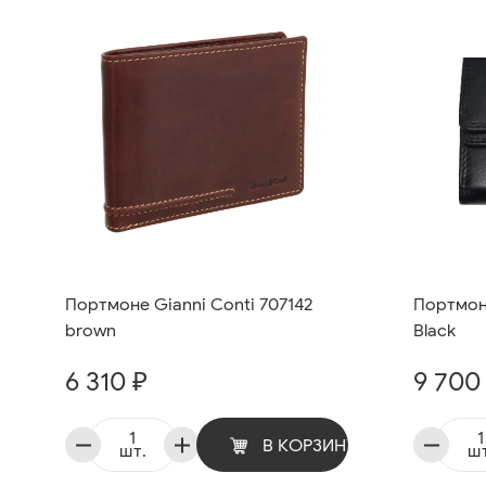
Портмоне Gianni Conti 707142
Портмоне
brown
Black
6 310 ₽
9 700
В КОРЗИНУ
шт.
шт