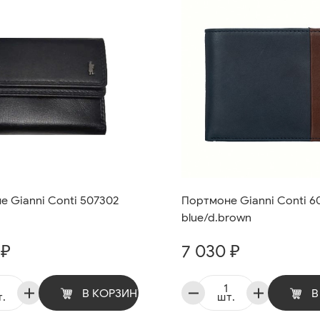
 Gianni Conti 507302
Портмоне Gianni Conti 6
blue/d.brown
 ₽
7 030 ₽
В КОРЗИНУ
В
.
шт.