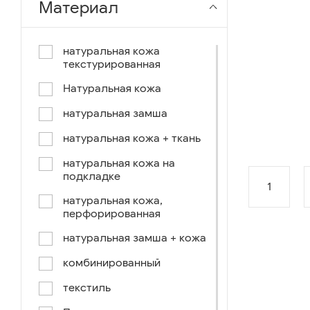
Материал
чёрный-коричневый
чёрный-синий
натуральная кожа
текстурированная
комбинированный
Натуральная кожа
коричнево-зеленый
натуральная замша
коричневый-синий
натуральная кожа + ткань
коричневый/светло-
коричневый
натуральная кожа на
подкладке
коричневый /ручное окраш.-
1
оранж, зеленый, голубой
натуральная кожа,
перфорированная
синий/черный
натуральная замша + кожа
коричневый /ручное окраш.-
оранж, зеленый, желтый
комбинированный
синий/белый
текстиль