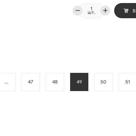
В
шт.
...
47
48
49
50
51