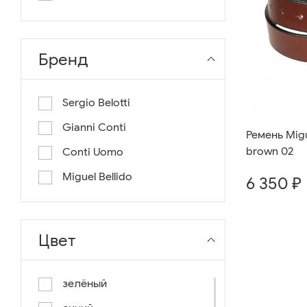
длина 130
длина 135
Бренд
Sergio Belotti
Gianni Conti
Ремень Migu
brown 02
Conti Uomo
Miguel Bellido
6 350 ₽
Цвет
зелёный