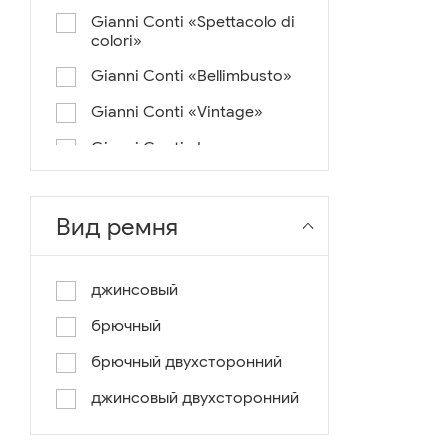
Gianni Conti «Spettacolo di
colori»
Gianni Conti «Bellimbusto»
Gianni Conti «Vintage»
Gianni Conti «Lusso e un
pochino di colore»
Gianni Conti «Antico»
Вид ремня
Miguel Bellido «Melbourne»
Miguel Bellido «Sport»
джинсовый
Miguel Bellido «Design»
брючный
Miguel Bellido «Praga»
брючный двухсторонний
Gianni Conti «Canva»
джинсовый двухсторонний
Gianni Conti «Modern»