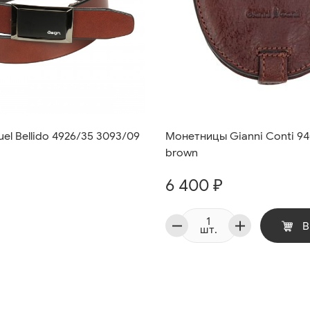
el Bellido 4926/35 3093/09
Монетницы Gianni Conti 9
brown
6 400 ₽
В
шт.