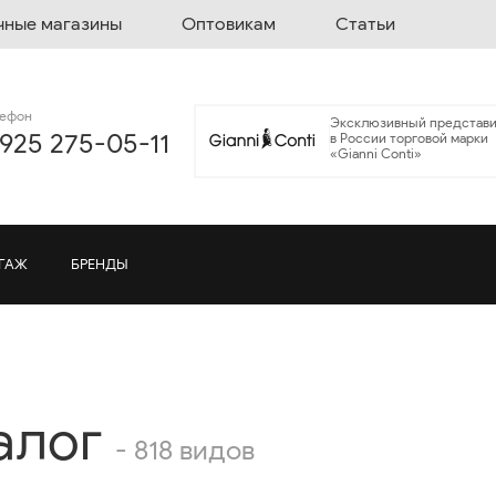
чные магазины
Оптовикам
Статьи
лефон
Эксклюзивный представи
 925 275-05-11
в России торговой марки
«Gianni Conti»
ГАЖ
БРЕНДЫ
алог
- 818 видов