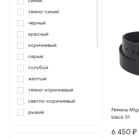
синий
тёмно-синий
черный
красный
коричневый
серый
голубой
жёлтый
тёмно-коричневый
светло-коричневый
Ремень Migu
рыжий
black 01
серо-коричневый
6 450 ₽
светло-голубой