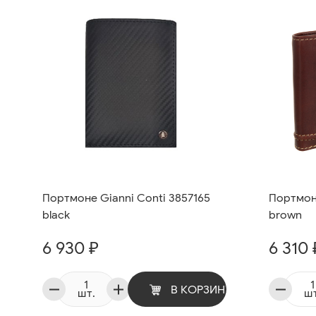
Портмоне Gianni Conti 3857165
Портмоне
black
brown
6 930 ₽
6 310 
В КОРЗИНУ
шт.
шт