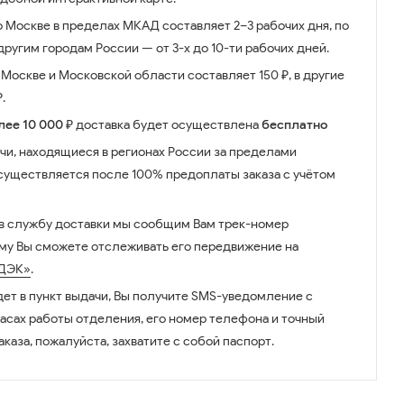
о Москве в пределах МКАД составляет 2–3 рабочих дня, по
ругим городам России — от 3-х до 10-ти рабочих дней.
Москве и Московской области составляет 150 ₽, в другие
.
лее 10 000 ₽
доставка будет осуществлена
бесплатно
чи, находящиеся в регионах России за пределами
существляется после 100% предоплаты заказа с учётом
 в службу доставки мы сообщим Вам трек-номер
ому Вы сможете отслеживать его передвижение на
ДЭК»
.
дет в пункт выдачи, Вы получите SMS-уведомление с
часах работы отделения, его номер телефона и точный
аказа, пожалуйста, захватите с собой паспорт.