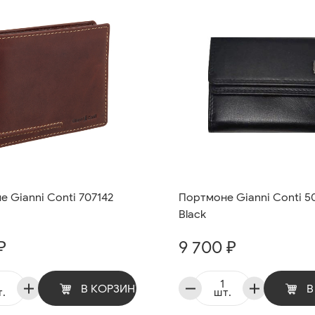
 Gianni Conti 707142
Портмоне Gianni Conti 5
Black
₽
9 700 ₽
В КОРЗИНУ
В
.
шт.