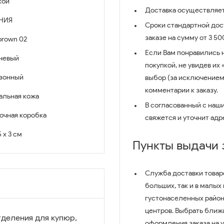
кой
Доставка осуществляет
НИЯ
Сроки стандартной дост
заказе на сумму от 3 5
brown 02
Если Вам понравились 
невый
покупкой, не увидев их
зонный
выбор (за исключением
комментарии к заказу.
альная кожа
В согласованный с наш
очная коробка
свяжется и уточнит адр
5 x 3 см
Пункты выдачи
Служба доставки товар
больших, так и в малых
густонаселенных район
центров. Выбрать ближ
тделения для купюр,
оформления заказа на 