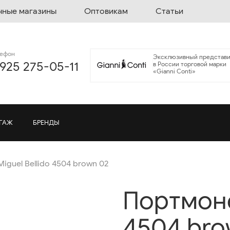
чные магазины
Оптовикам
Статьи
лефон
Эксклюзивный представи
 925 275-05-11
в России торговой марки
«Gianni Conti»
ГАЖ
БРЕНДЫ
iguel Bellido 4504 brown 02
Портмоне
4504 bro