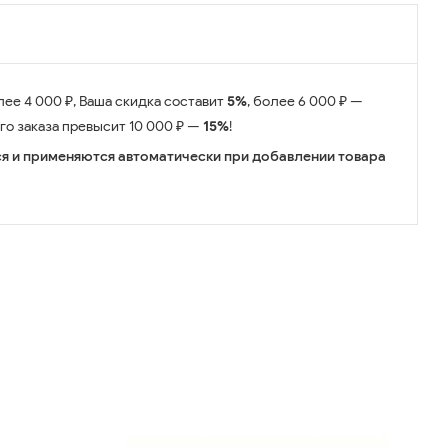
лее 4 000 ₽, Ваша скидка составит
5%
, более 6 000 ₽ —
его заказа превысит 10 000 ₽ —
15%
!
я и применяются автоматически при добавлении товара