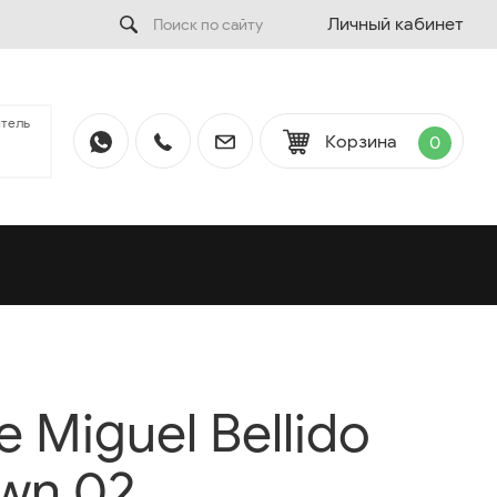
Личный кабинет
тель
Корзина
0
 Miguel Bellido
wn 02