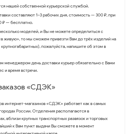
ся нашей собственной курьерской службой.
авки составляют 1–3 рабочих дня, стоимость — 300 ₽, при
00 ₽ — бесплатно.
несколько моделей, и Вы не можете определиться с
 «в живую», то мы сможем привезти Вам до трёх изделий на
 крупногабаритных), пожалуйста, напишите об этом в
им менеджером день доставки курьер обязательно с Вами
ес и время встречи.
 заказов «СДЭК»
ов интернет-магазинов «СДЭК» работает как в самых
 городах России. Отделения располагаются в
ах, вблизи крупных транспортных развязок и торговых
айший к Вам пункт выдачи Вы сможете в момент
удобной интерактивной карте.