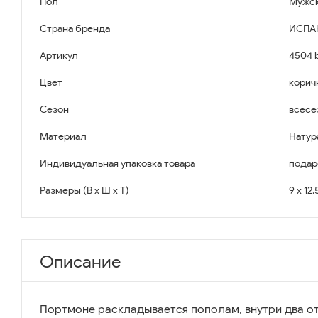
Пол
Мужс
Страна бренда
ИСПА
Артикул
4504 
Цвет
корич
Сезон
всесе
Материал
Натур
Индивидуальная упаковка товара
подар
Размеры (В x Ш x Т)
9 x 12.
Описание
Портмоне раскладывается пополам, внутри два о