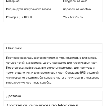
Материал
Натуральная кожа
Индивидуальная упаковка товара
подарочная коробка
Размеры (В x Ш x Т)
9.5 x 12 x 2.5 см
Описание
Портмоне раскладывается пополам, внутри отделение для купюр,
четыре потайных кармана, шесть кармашков для пластиковых карт.
Имеется съемный вкладыш с сетчатым карманом для пропуска и
тремя отделениями для пластиковых карт. Оснащено RFID-защитой,
что позволяет защитить банковские карты от считывания. Упаковано
в подарочную жестяную коробку.
Доставка
Доставка курьером по Москве в