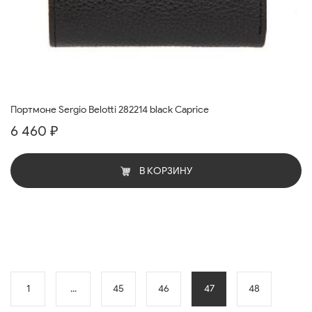
Портмоне Sergio Belotti 282214 black Caprice
6 460 ₽
В КОРЗИНУ
1
...
45
46
47
48