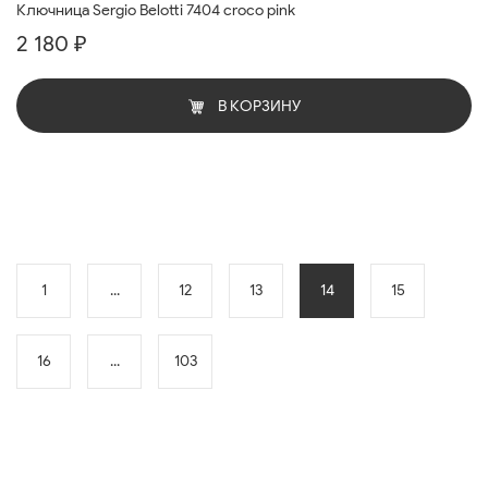
Ключница Sergio Belotti 7404 croco pink
2 180 ₽
В КОРЗИНУ
1
...
12
13
14
15
16
...
103