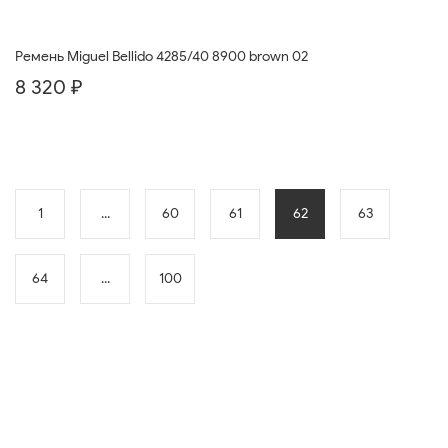
Ремень Miguel Bellido 4285/40 8900 brown 02
8 320 ₽
1
...
60
61
62
63
64
...
100