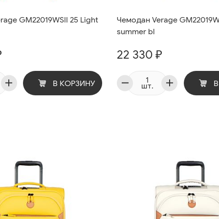
rage GM22019WSII 25 Light
Чемодан Verage GM22019WS
summer bl
₽
22 330 ₽
В КОРЗИНУ
В
шт.