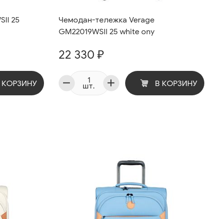
II 25
Чемодан-тележка Verage
GM22019WSII 25 white ony
22 330 ₽
 КОРЗИНУ
В КОРЗИНУ
шт.