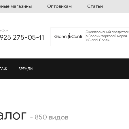
чные магазины
Оптовикам
Статьи
лефон
Эксклюзивный представи
 925 275-05-11
в России торговой марки
«Gianni Conti»
ГАЖ
БРЕНДЫ
алог
- 850 видов