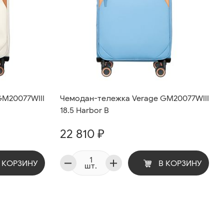
GM20077WIII
Чемодан-тележка Verage GM20077WIII
18.5 Harbor B
22 810 ₽
 КОРЗИНУ
В КОРЗИНУ
шт.