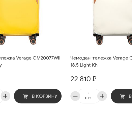
лежка Verage GM20077WIII
Чемодан-тележка Verage 
y
18.5 Light Kh
22 810 ₽
В КОРЗИНУ
В
шт.