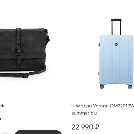
ck
Чемодан Verage GM22019WS
summer blu
₽
22 990 ₽