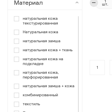
Материал
шт.
чёрный-коричневый
чёрный-синий
натуральная кожа
текстурированная
комбинированный
Натуральная кожа
коричнево-зеленый
натуральная замша
коричневый-синий
натуральная кожа + ткань
коричневый/светло-
коричневый
натуральная кожа на
подкладке
коричневый /ручное окраш.-
1
оранж, зеленый, голубой
натуральная кожа,
перфорированная
синий/черный
натуральная замша + кожа
коричневый /ручное окраш.-
оранж, зеленый, желтый
комбинированный
синий/белый
текстиль