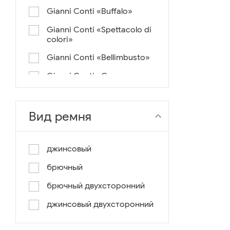
Gianni Conti «Buffalo»
Gianni Conti «Spettacolo di
colori»
Gianni Conti «Bellimbusto»
Gianni Conti «Corazza»
Gianni Conti «Vintage»
Gianni Conti «Lusso e un
Вид ремня
pochino di colore»
Gianni Conti «Antico»
джинсовый
Miguel Bellido «Melbourne»
брючный
Miguel Bellido «Sport»
брючный двухсторонний
Miguel Bellido «Design»
джинсовый двухсторонний
Miguel Bellido «Praga»