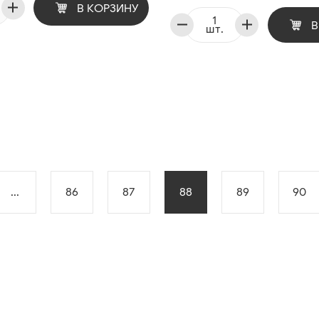
В КОРЗИНУ
В
шт.
...
86
87
88
89
90