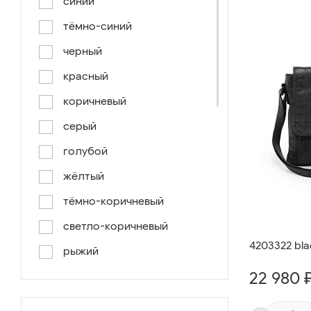
синий
тёмно-синий
черный
красный
коричневый
серый
голубой
жёлтый
тёмно-коричневый
светло-коричневый
4203322 bla
рыжий
22 980 
серо-коричневый
светло-голубой