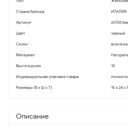
Пол
Женски
Страна бренда
ИТАЛИЯ
Артикул
60133 bla
Цвет
черный
Сезон
всесезо
Материал
Натурал
Высота ручек
10
Индивидуальная упаковка товара
полиэти
Размеры (В x Ш x Т)
15 x 24 x 
Описание