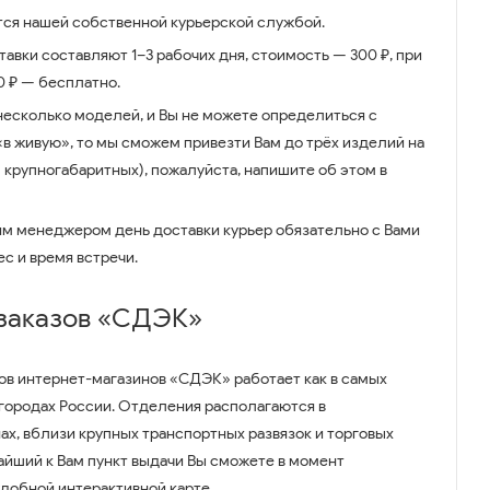
ся нашей собственной курьерской службой.
авки составляют 1–3 рабочих дня, стоимость — 300 ₽, при
00 ₽ — бесплатно.
несколько моделей, и Вы не можете определиться с
 «в живую», то мы сможем привезти Вам до трёх изделий на
 крупногабаритных), пожалуйста, напишите об этом в
им менеджером день доставки курьер обязательно с Вами
ес и время встречи.
 заказов «СДЭК»
ов интернет-магазинов «СДЭК» работает как в самых
 городах России. Отделения располагаются в
ах, вблизи крупных транспортных развязок и торговых
айший к Вам пункт выдачи Вы сможете в момент
удобной интерактивной карте.