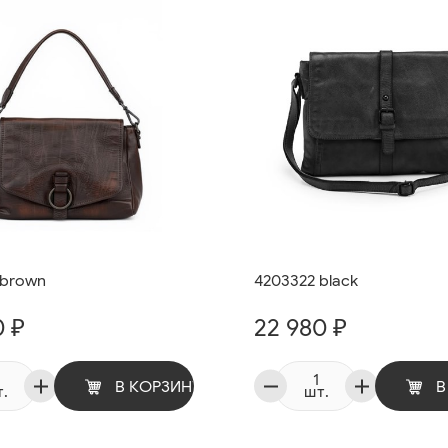
 brown
4203322 black
0 ₽
22 980 ₽
В КОРЗИНУ
В
.
шт.