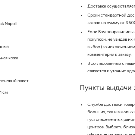
й
Доставка осуществляет
Сроки стандартной дост
заказе на сумму от 3 5
ck Napoli
Если Вам понравились 
покупкой, не увидев их
нный
выбор (за исключением
комментарии к заказу.
ьная кожа
В согласованный с наш
свяжется и уточнит адр
леновый пакет
Пункты выдачи
11 см
Служба доставки товар
больших, так и в малых
густонаселенных район
центров. Выбрать ближ
оформления заказа на 