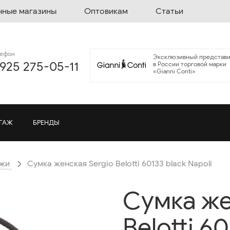
чные магазины
Оптовикам
Статьи
лефон
Эксклюзивный представи
 925 275-05-11
в России торговой марки
«Gianni Conti»
ГАЖ
БРЕНДЫ
ожи
Cумка женская Sergio Belotti 60133 black Napoli
Cумка же
Belotti 6