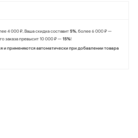
лее 4 000 ₽, Ваша скидка составит
5%
, более 6 000 ₽ —
его заказа превысит 10 000 ₽ —
15%
!
я и применяются автоматически при добавлении товара