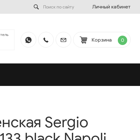
Личный кабинет
тель
Корзина
0
нская Sergio
0133 black Napoli