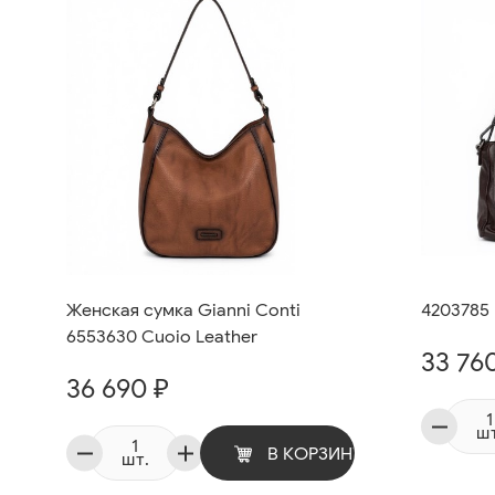
Женская сумка Gianni Conti
4203785
6553630 Cuoio Leather
33 76
36 690 ₽
шт
В КОРЗИНУ
шт.