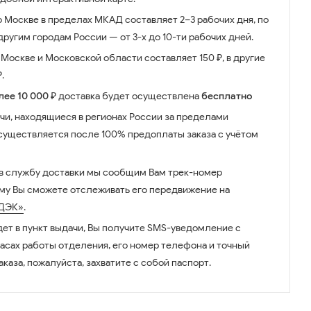
о Москве в пределах МКАД составляет 2–3 рабочих дня, по
ругим городам России — от 3-х до 10-ти рабочих дней.
Москве и Московской области составляет 150 ₽, в другие
.
лее 10 000 ₽
доставка будет осуществлена
бесплатно
чи, находящиеся в регионах России за пределами
существляется после 100% предоплаты заказа с учётом
 в службу доставки мы сообщим Вам трек-номер
ому Вы сможете отслеживать его передвижение на
ДЭК»
.
дет в пункт выдачи, Вы получите SMS-уведомление с
часах работы отделения, его номер телефона и точный
аказа, пожалуйста, захватите с собой паспорт.