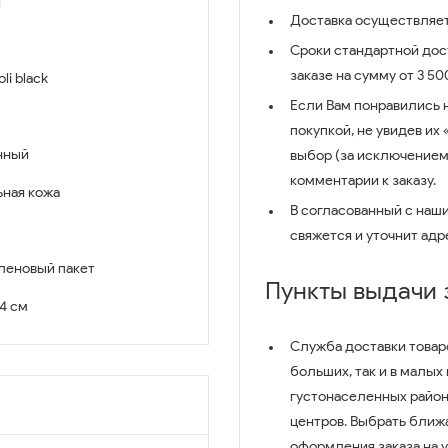
й
Доставка осуществляет
Сроки стандартной дост
заказе на сумму от 3 5
li black
Если Вам понравились 
покупкой, не увидев их
нный
выбор (за исключением
комментарии к заказу.
ьная кожа
В согласованный с наш
свяжется и уточнит адр
леновый пакет
Пункты выдачи
14 см
Служба доставки товар
больших, так и в малых
густонаселенных район
центров. Выбрать ближ
оформления заказа на 