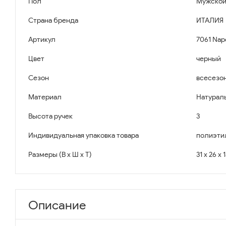
Пол
Мужско
Страна бренда
ИТАЛИЯ
Артикул
7061 Napo
Цвет
черный
Сезон
всесезо
Материал
Натурал
Высота ручек
3
Индивидуальная упаковка товара
полиэти
Размеры (В x Ш x Т)
31 x 26 x 
Описание