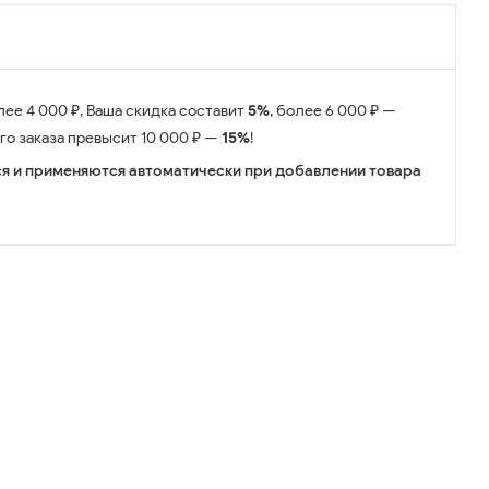
лее 4 000 ₽, Ваша скидка составит
5%
, более 6 000 ₽ —
его заказа превысит 10 000 ₽ —
15%
!
я и применяются автоматически при добавлении товара