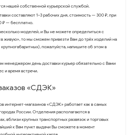
ся нашей собственной курьерской службой.
авки составляют 1–3 рабочих дня, стоимость — 300 ₽, при
00 ₽ — бесплатно.
несколько моделей, и Вы не можете определиться с
 «в живую», то мы сможем привезти Вам до трёх изделий на
 крупногабаритных), пожалуйста, напишите об этом в
им менеджером день доставки курьер обязательно с Вами
ес и время встречи.
 заказов «СДЭК»
ов интернет-магазинов «СДЭК» работает как в самых
 городах России. Отделения располагаются в
ах, вблизи крупных транспортных развязок и торговых
айший к Вам пункт выдачи Вы сможете в момент
удобной интерактивной карте.