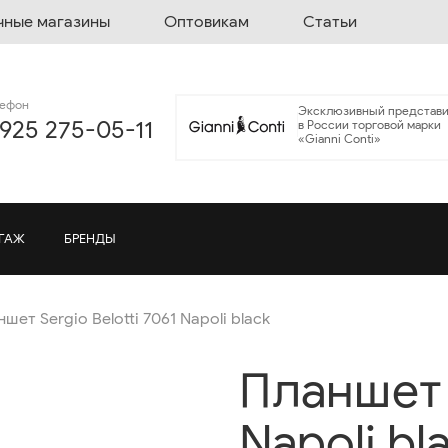
чные магазины
Оптовикам
Статьи
лефон
Эксклюзивный представи
 925 275-05-11
в России торговой марки
«Gianni Conti»
ГАЖ
БРЕНДЫ
шет Sergio Belotti 7061 Napoli black
Планшет S
Napoli bl