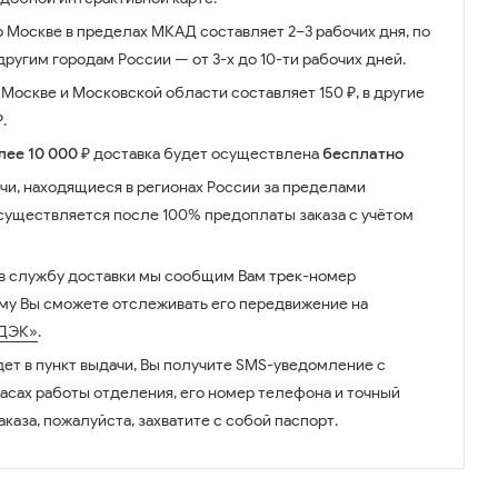
о Москве в пределах МКАД составляет 2–3 рабочих дня, по
ругим городам России — от 3-х до 10-ти рабочих дней.
Москве и Московской области составляет 150 ₽, в другие
.
лее 10 000 ₽
доставка будет осуществлена
бесплатно
чи, находящиеся в регионах России за пределами
существляется после 100% предоплаты заказа с учётом
 в службу доставки мы сообщим Вам трек-номер
ому Вы сможете отслеживать его передвижение на
ДЭК»
.
дет в пункт выдачи, Вы получите SMS-уведомление с
часах работы отделения, его номер телефона и точный
аказа, пожалуйста, захватите с собой паспорт.