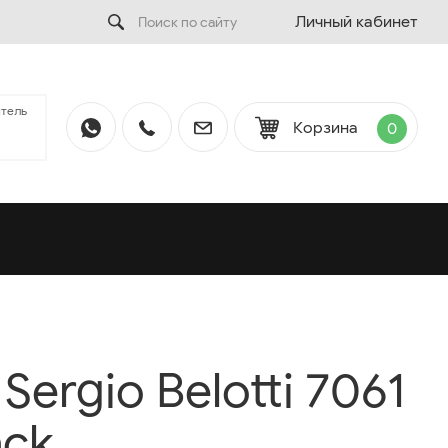
Личный кабинет
тель
Корзина
0
ergio Belotti 7061
ack