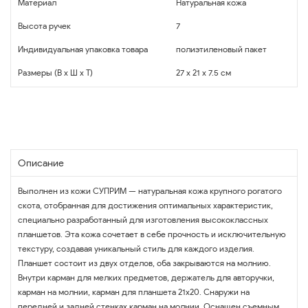
Материал
Натуральная кожа
Высота ручек
7
Индивидуальная упаковка товара
полиэтиленовый пакет
Размеры (В x Ш x Т)
27 x 21 x 7.5 см
Описание
Выполнен из кожи СУПРИМ — натуральная кожа крупного рогатого
скота, отобранная для достижения оптимальных характеристик,
специально разработанный для изготовления высококлассных
планшетов. Эта кожа сочетает в себе прочность и исключительную
текстуру, создавая уникальный стиль для каждого изделия.
Планшет состоит из двух отделов, оба закрываются на молнию.
Внутри карман для мелких предметов, держатель для авторучки,
карман на молнии, карман для планшета 21х20. Снаружи на
передней и задней стенках карман на молнии. Оснащен съемным