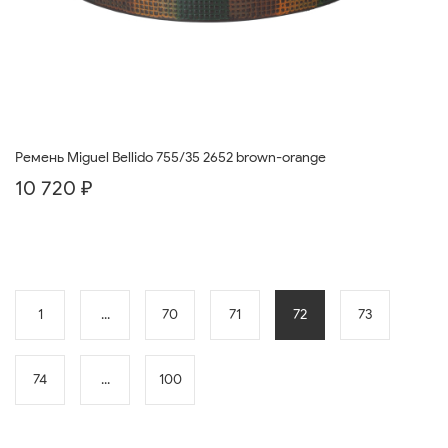
Ремень Miguel Bellido 755/35 2652 brown-orange
10 720 ₽
1
...
70
71
72
73
74
...
100