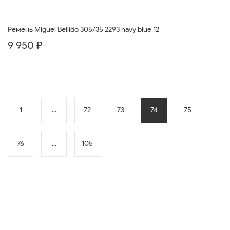
Ремень Miguel Bellido 305/35 2293 navy blue 12
9 950 ₽
1
...
72
73
74
75
76
...
105