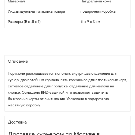
Материал
Натуральная кожа
Индивидуальная упаковка товара
подарочная коробка
Размеры (В x Ш x Т)
11 x 9 x 3 см
Описание
Портмоне раскладывается пополам, внутри два отделения для
купюр, два потайных кармана, пять кармашков для пластиковых карт,
сетчатое отделение для пропуска, отделение для мелочи на
кнопке. Оснащено RFID-защитой, что позволяет защитить
банковские карты от считывания. Упаковано в подарочную
жестяную коробку.
Доставка
Доставка курьером по Москве в