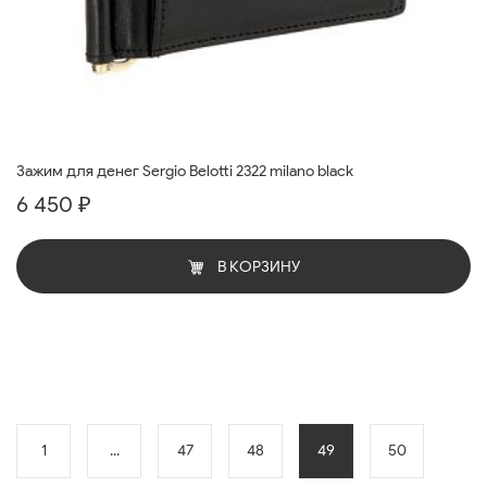
Зажим для денег Sergio Belotti 2322 milano black
6 450 ₽
В КОРЗИНУ
1
...
47
48
49
50