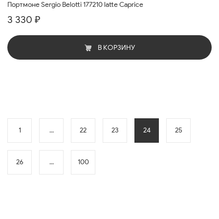
Портмоне Sergio Belotti 177210 latte Caprice
3 330 ₽
В КОРЗИНУ
1
...
22
23
24
25
26
...
100