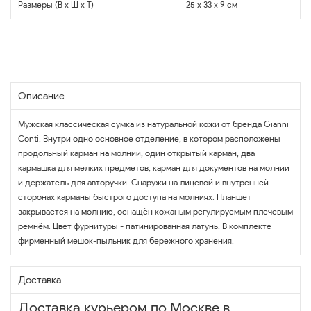
Размеры (В x Ш x Т)
25 x 33 x 9 см
Описание
Мужская классическая сумка из натуральной кожи от бренда Gianni
Conti. Внутри одно основное отделение, в котором расположены
продольный карман на молнии, один открытый карман, два
кармашка для мелких предметов, карман для документов на молнии
и держатель для авторучки. Снаружи на лицевой и внутренней
сторонах карманы быстрого доступа на молниях. Планшет
закрывается на молнию, оснащён кожаным регулируемым плечевым
ремнём. Цвет фурнитуры - патинированная латунь. В комплекте
фирменный мешок-пыльник для бережного хранения.
Доставка
Доставка курьером по Москве в