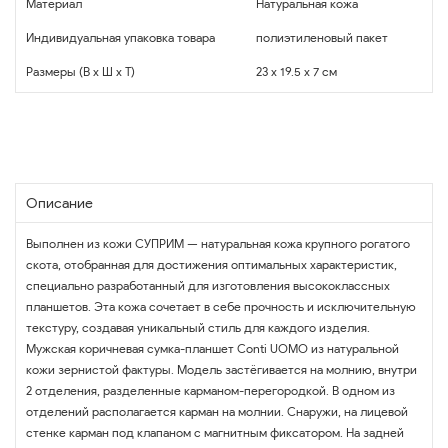
Материал
Натуральная кожа
Индивидуальная упаковка товара
полиэтиленовый пакет
Размеры (В x Ш x Т)
23 x 19.5 x 7 см
Описание
Выполнен из кожи СУПРИМ — натуральная кожа крупного рогатого
скота, отобранная для достижения оптимальных характеристик,
специально разработанный для изготовления высококлассных
планшетов. Эта кожа сочетает в себе прочность и исключительную
текстуру, создавая уникальный стиль для каждого изделия.
Мужская коричневая сумка-планшет Conti UOMO из натуральной
кожи зернистой фактуры. Модель застёгивается на молнию, внутри
2 отделения, разделенные карманом-перегородкой. В одном из
отделений располагается карман на молнии. Снаружи, на лицевой
стенке карман под клапаном с магнитным фиксатором. На задней