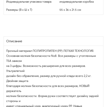
Индивидуальная упаковка товара
индивидуальная коробка
Размеры (В x Ш x Т)
55 x 36 x 21.5 см
Описание
Прочный материал ПОЛИПРОПИЛЕН (PP) ЛЕГКАЯ ТЕХНОЛОГИЯ.
Основная молния безопасности No8. Все размеры с утопленным
TSA замком
на 3 цифры. Возможность расширения для всех размеров.
Ультралегкий
дизайн без обрамления, размер для ручной клади всего 2,2 кг.
Двойная защита
благодаря молнии безопасности для всех размеров, НОВЫЙ
держатель
молнии безопасности. Форма ручки соответствует дизайну задней
стороны и
имеет специальный узор, аналогичный узору PP. Новые