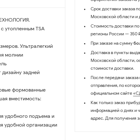
Срок доставки заказа п
Московской области и д
ТЕХНОЛОГИЯ.
Стоимость доставки по 
 с утопленным TSA
регионы России — 350 ₽
При заказе на сумму
бо
змеров. Ультралегкий
Доставка в пункты выда
ря молнии
Московской области, о
ель
стоимости доставки.
 дизайну задней
После передачи заказа
отправления, по котор
 Новые формованные
официальном сайте
«С
шая вместимость:
Как только заказ прибу
информацией о днях и 
ля удобного подъема и
адрес. Для получения з
для удобной организации