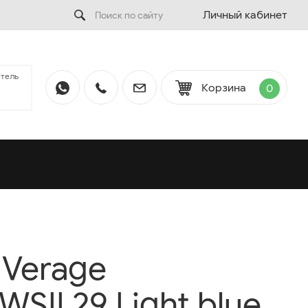
Личный кабинет
тель
Корзина
0
Verage
SII 29 Light blue