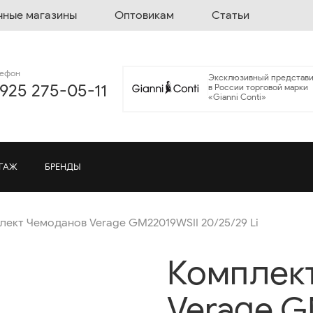
чные магазины
Оптовикам
Статьи
лефон
Эксклюзивный представи
 925 275-05-11
в России торговой марки
«Gianni Conti»
ГАЖ
БРЕНДЫ
лект Чемоданов Verage GM22019WSII 20/25/29 Li
Комплек
Verage G