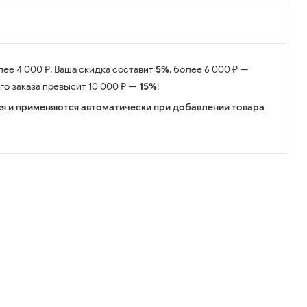
лее 4 000 ₽, Ваша скидка составит
5%
, более 6 000 ₽ —
его заказа превысит 10 000 ₽ —
15%
!
я и применяются автоматически при добавлении товара