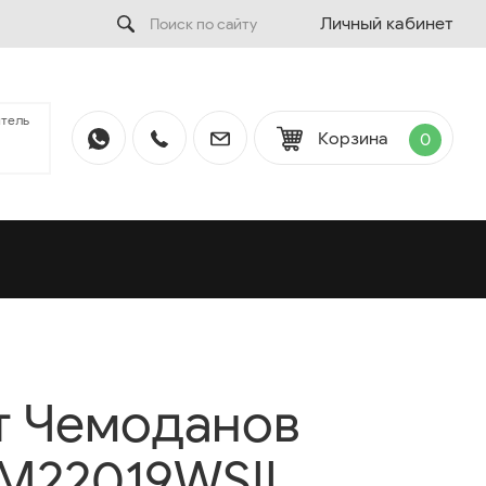
Личный кабинет
тель
Корзина
0
т Чемоданов
M22019WSII