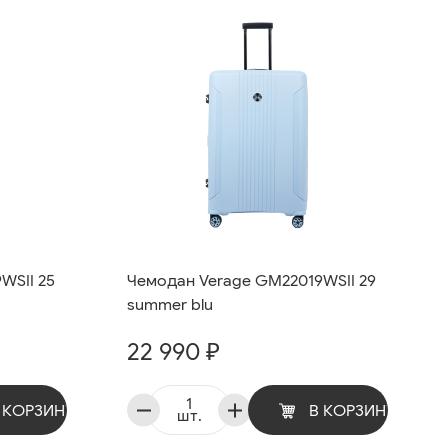
WSII 25
Чемодан Verage GM22019WSII 29
summer blu
22 990 ₽
 КОРЗИНУ
В КОРЗИНУ
шт.