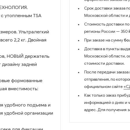
ТЕХНОЛОГИЯ.
Срок доставки заказа п
 с утопленным TSA
Московской области и д
Стоимость доставки по 
змеров. Ультралегкий
регионы России — 350 ₽
сего 2,2 кг. Двойная
При заказе на сумму
бо
Доставка в пункты выда
ров, НОВЫЙ держатель
Московской области, о
стоимости доставки.
 дизайну задней
После передачи заказа
отправления, по котор
 Новые формованные
официальном сайте
«С
шая вместимость:
Как только заказ прибу
информацией о днях и 
ля удобного подъема и
адрес. Для получения з
для удобной организации
тсеке для фиксации