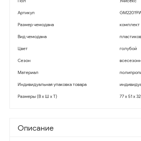
Пол
Унисекс
Артикул
GM22019WS
Размер чемодана
комплект
Вид чемодана
пластико
Цвет
голубой
Сезон
всесезон
Материал
полипроп
Индивидуальная упаковка товара
индивидуа
Размеры (В x Ш x Т)
77 x 51 x 3
Описание