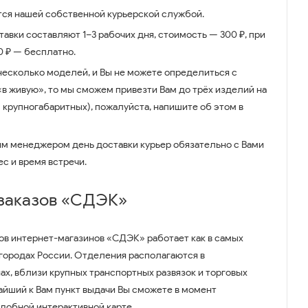
ся нашей собственной курьерской службой.
авки составляют 1–3 рабочих дня, стоимость — 300 ₽, при
00 ₽ — бесплатно.
несколько моделей, и Вы не можете определиться с
 «в живую», то мы сможем привезти Вам до трёх изделий на
 крупногабаритных), пожалуйста, напишите об этом в
им менеджером день доставки курьер обязательно с Вами
ес и время встречи.
 заказов «СДЭК»
ов интернет-магазинов «СДЭК» работает как в самых
 городах России. Отделения располагаются в
ах, вблизи крупных транспортных развязок и торговых
айший к Вам пункт выдачи Вы сможете в момент
удобной интерактивной карте.