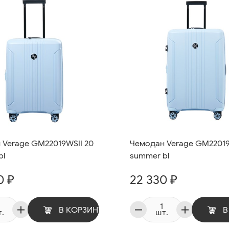
 Verage GM22019WSII 20
Чемодан Verage GM22019
bl
summer bl
0 ₽
22 330 ₽
В КОРЗИНУ
В
.
шт.