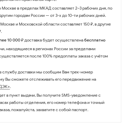
о Москве в пределах МКАД составляет 2–3 рабочих дня, по
ругим городам России — от 3-х до 10-ти рабочих дней.
Москве и Московской области составляет 150 ₽, в другие
.
лее 10 000 ₽
доставка будет осуществлена
бесплатно
чи, находящиеся в регионах России за пределами
существляется после 100% предоплаты заказа с учётом
 в службу доставки мы сообщим Вам трек-номер
ому Вы сможете отслеживать его передвижение на
ДЭК»
.
дет в пункт выдачи, Вы получите SMS-уведомление с
часах работы отделения, его номер телефона и точный
аказа, пожалуйста, захватите с собой паспорт.