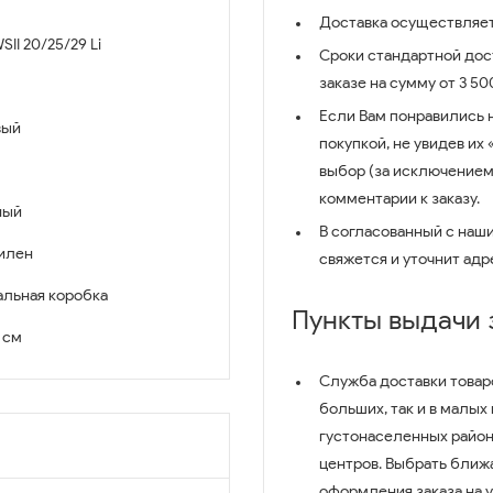
Доставка осуществляет
II 20/25/29 Li
Сроки стандартной дост
заказе на сумму от 3 5
Если Вам понравились 
вый
покупкой, не увидев их
выбор (за исключением
комментарии к заказу.
ный
В согласованный с наш
илен
свяжется и уточнит адр
льная коробка
Пункты выдачи
2 см
Служба доставки товар
больших, так и в малых
густонаселенных район
центров. Выбрать ближ
оформления заказа на 