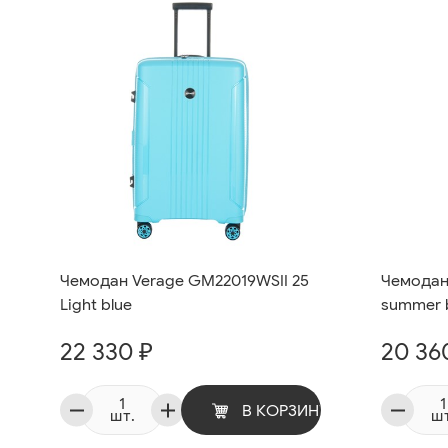
Чемодан Verage GM22019WSII 25
Чемодан
Light blue
summer 
22 330 ₽
20 36
В КОРЗИНУ
шт.
шт