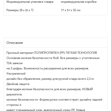
Индивидуальная упаковка товара
индивидуальная коробка
Размеры (В x Ш x Т)
77 x 51 x 32 см
Описание
Прочный материал ПОЛИПРОПИЛЕН (PP) ЛЕГКАЯ ТЕХНОЛОГИЯ.
Основная молния безопасности No8. Все размеры с утопленным
TSA замком
на 3 цифры. Возможность расширения для всех размеров.
Ультралегкий
дизайн без обрамления, размер для ручной клади всего 2,2 кг.
Двойная защита
благодаря молнии безопасности для всех размеров, НОВЫЙ
держатель
молнии безопасности. Форма ручки соответствует дизайну задней
стороны и
имеет специальный узор, аналогичный узору PP. Новые