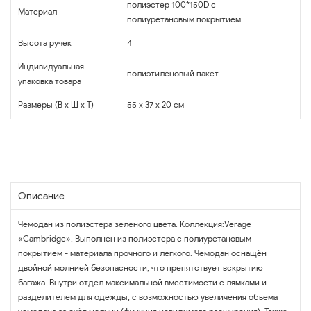
полиэстер 100*150D с
Материал
полиуретановым покрытием
Высота ручек
4
Индивидуальная
полиэтиленовый пакет
упаковка товара
Размеры (В x Ш x Т)
55 x 37 x 20 см
Описание
Чемодан из полиэстера зеленого цвета. Коллекция:Verage
«Cambridge». Выполнен из полиэстера с полиуретановым
покрытием - материала прочного и легкого. Чемодан оснащён
двойной молнией безопасности, что препятствует вскрытию
багажа. Внутри отдел максимальной вместимости с лямками и
разделителем для одежды, с возможностью увеличения объёма