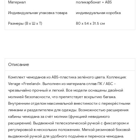
Материал
поликарбонат + ABS
Индивидуальная упаковка товара
индивидуальная коробка
Размеры (В x Ш x Т)
80 x 54 x 31.5 см
Описание
Комплект чемоданов из ABS-пластика зелёного цвета. Коллекция:
Verage «Freeland». Выполнен из материала сплав ПК / АБС -
чрезвычайно прочный и легкий. Все модели оснащены двойной
молнией безопасности, что препятствует вскрытию багажа.
Внутренним отделом максимальной вместимости с перекрёстными
лямками и разделителем для одежды. Возможностью расширения
кабины чемодана за счёт молнии (функцией невидимого
расширения). Выдвижной телескопической ручкой с фиксатором и
регулировкой в нескольких положениях. Мягкой резиновой боковой
выдвижной ручкой для удобного подъёма и переноса чемодана.