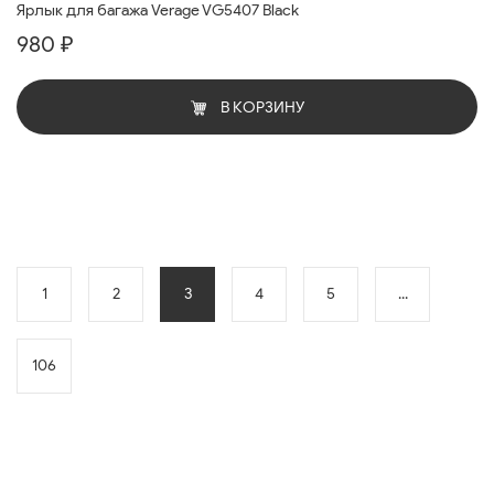
Ярлык для багажа Verage VG5407 Black
980 ₽
В КОРЗИНУ
1
2
3
4
5
...
106