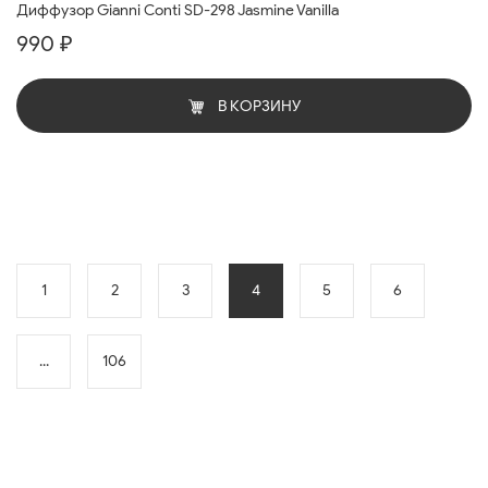
Диффузор Gianni Conti SD-298 Jasmine Vanilla
990 ₽
В КОРЗИНУ
1
2
3
4
5
6
...
106