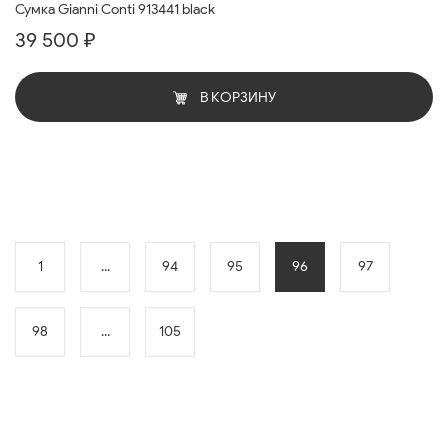
Сумка Gianni Conti 913441 black
39 500 ₽
В КОРЗИНУ
1
...
94
95
96
97
98
...
105