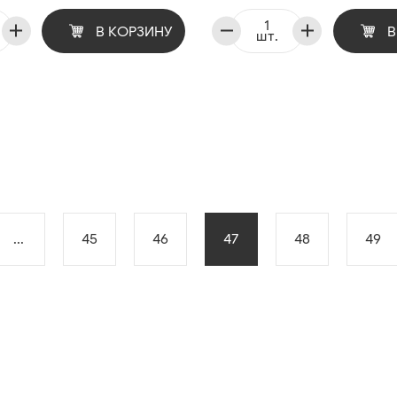
В КОРЗИНУ
В
шт.
...
45
46
47
48
49