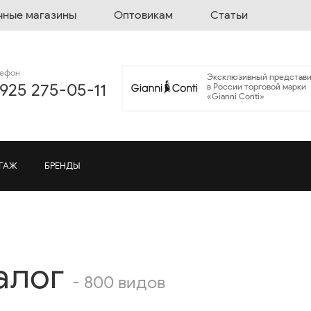
чные магазины
Оптовикам
Статьи
лефон
Эксклюзивный представи
 925 275-05-11
в России торговой марки
«Gianni Conti»
ГАЖ
БРЕНДЫ
алог
- 800 видов