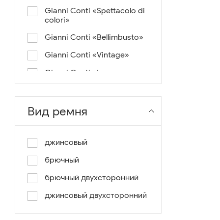
Gianni Conti «Spettacolo di
colori»
Gianni Conti «Bellimbusto»
Gianni Conti «Vintage»
Gianni Conti «Lusso e un
pochino di colore»
Gianni Conti «Antico»
Вид ремня
Miguel Bellido «Melbourne»
Miguel Bellido «Sport»
джинсовый
Miguel Bellido «Design»
брючный
Miguel Bellido «Praga»
брючный двухсторонний
Gianni Conti «Canva»
джинсовый двухсторонний
Gianni Conti «Modern»