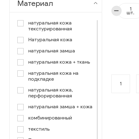
Материал
чёрный-коричневый
шт.
чёрный-синий
натуральная кожа
текстурированная
комбинированный
Натуральная кожа
коричнево-зеленый
натуральная замша
коричневый-синий
натуральная кожа + ткань
коричневый/светло-
коричневый
натуральная кожа на
подкладке
коричневый /ручное окраш.-
1
оранж, зеленый, голубой
натуральная кожа,
перфорированная
синий/черный
натуральная замша + кожа
коричневый /ручное окраш.-
оранж, зеленый, желтый
комбинированный
синий/белый
текстиль