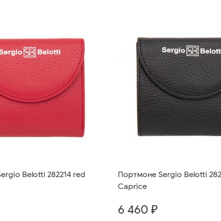
rgio Belotti 282214 red
Портмоне Sergio Belotti 282
Caprice
6 460 ₽