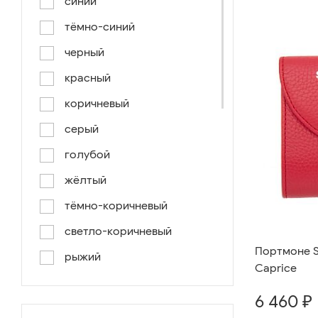
синий
тёмно-синий
черный
красный
коричневый
серый
голубой
жёлтый
тёмно-коричневый
светло-коричневый
Портмоне Se
рыжий
Caprice
серо-коричневый
6 460 ₽
светло-голубой