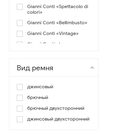
Gianni Conti «Spettacolo di
colori»
Gianni Conti «Bellimbusto»
Gianni Conti «Vintage»
Gianni Conti «Lusso e un
pochino di colore»
Gianni Conti «Antico»
Вид ремня
Miguel Bellido «Melbourne»
Miguel Bellido «Sport»
джинсовый
Miguel Bellido «Design»
брючный
Miguel Bellido «Praga»
брючный двухсторонний
Gianni Conti «Canva»
джинсовый двухсторонний
Gianni Conti «Modern»