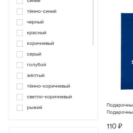
синий
тёмно-синий
черный
красный
коричневый
серый
голубой
жёлтый
тёмно-коричневый
светло-коричневый
Подарочный 
рыжий
Подарочный
серо-коричневый
110 ₽
светло-голубой