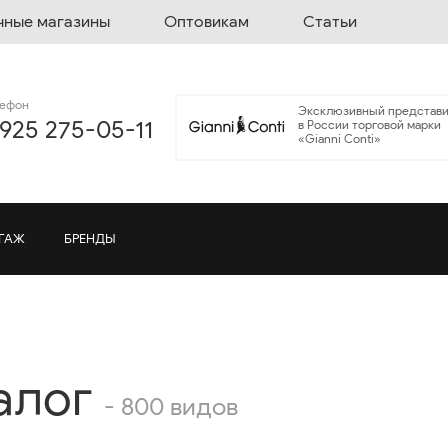
чные магазины
Оптовикам
Статьи
лефон
Эксклюзивный представи
 925 275-05-11
в России торговой марки
«Gianni Conti»
ГАЖ
БРЕНДЫ
алог
- 800 видов