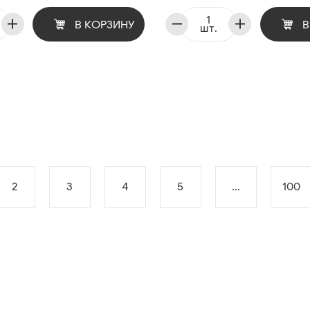
В КОРЗИНУ
В
шт.
2
3
4
5
...
100