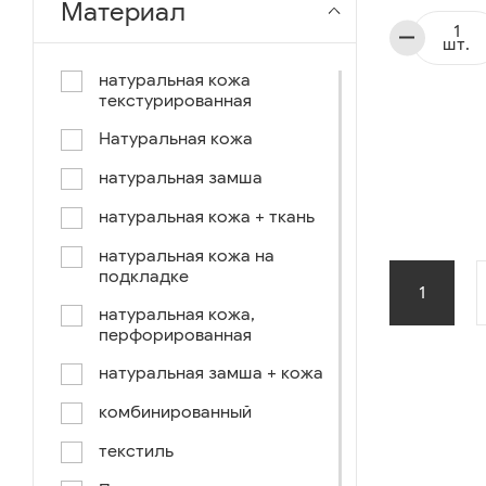
Материал
чёрный-коричневый
шт.
чёрный-синий
натуральная кожа
текстурированная
комбинированный
Натуральная кожа
коричнево-зеленый
натуральная замша
коричневый-синий
натуральная кожа + ткань
коричневый/светло-
коричневый
натуральная кожа на
подкладке
коричневый /ручное окраш.-
1
оранж, зеленый, голубой
натуральная кожа,
перфорированная
синий/черный
натуральная замша + кожа
коричневый /ручное окраш.-
оранж, зеленый, желтый
комбинированный
синий/белый
текстиль