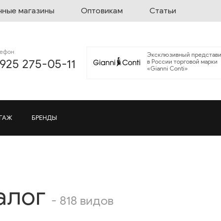
чные магазины
Оптовикам
Статьи
лефон
Эксклюзивный представи
 925 275-05-11
в России торговой марки
«Gianni Conti»
ГАЖ
БРЕНДЫ
алог
- 818 видов