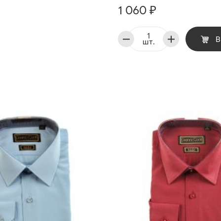
1 060 ₽
В
шт.