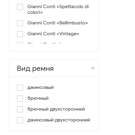
Gianni Conti «Spettacolo di
colori»
Gianni Conti «Bellimbusto»
Gianni Conti «Vintage»
Gianni Conti «Lusso e un
pochino di colore»
Gianni Conti «Antico»
Вид ремня
Miguel Bellido «Melbourne»
Miguel Bellido «Sport»
джинсовый
Miguel Bellido «Design»
брючный
Miguel Bellido «Praga»
брючный двухсторонний
Gianni Conti «Canva»
джинсовый двухсторонний
Gianni Conti «Modern»