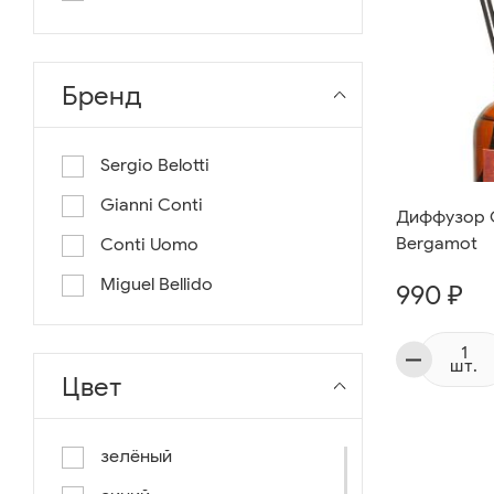
длина 130
длина 135
Бренд
Sergio Belotti
Gianni Conti
Диффузор G
Bergamot
Conti Uomo
Miguel Bellido
990 ₽
шт.
Цвет
зелёный