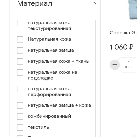
Материал
чёрный-коричневый
чёрный-синий
натуральная кожа
текстурированная
комбинированный
Сорочка Gia
Натуральная кожа
коричнево-зеленый
1 060 ₽
натуральная замша
коричневый-синий
натуральная кожа + ткань
коричневый/светло-
шт.
коричневый
натуральная кожа на
подкладке
коричневый /ручное окраш.-
оранж, зеленый, голубой
натуральная кожа,
перфорированная
синий/черный
натуральная замша + кожа
коричневый /ручное окраш.-
оранж, зеленый, желтый
комбинированный
синий/белый
текстиль