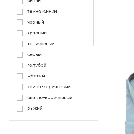
синий
тёмно-синий
черный
красный
коричневый
серый
голубой
жёлтый
тёмно-коричневый
светло-коричневый
рыжий
серо-коричневый
светло-голубой