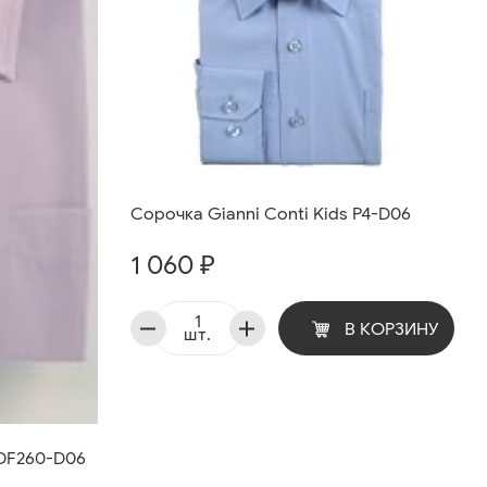
Сорочка Gianni Conti Kids P4-D06
1 060 ₽
В КОРЗИНУ
шт.
 DF260-D06