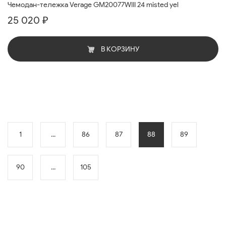
Чемодан-тележка Verage GM20077WIII 24 misted yel
25 020 ₽
В КОРЗИНУ
1
...
86
87
88
89
90
...
105