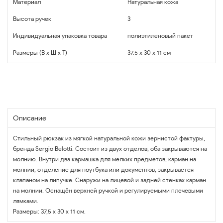
Материал
Натуральная кожа
Высота ручек
3
Индивидуальная упаковка товара
полиэтиленовый пакет
Размеры (В x Ш x Т)
37.5 x 30 x 11 см
Описание
Стильный рюкзак из мягкой натуральной кожи зернистой фактуры,
бренда Sergio Belotti. Состоит из двух отделов, оба закрываются на
молнию. Внутри два кармашка для мелких предметов, карман на
молнии, отделение для ноутбука или документов, закрывается
клапаном на липучке. Снаружи на лицевой и задней стенках карман
на молнии. Оснащён верхней ручкой и регулируемыми плечевыми
лямками.
Размеры: 37,5 х 30 х 11 см.